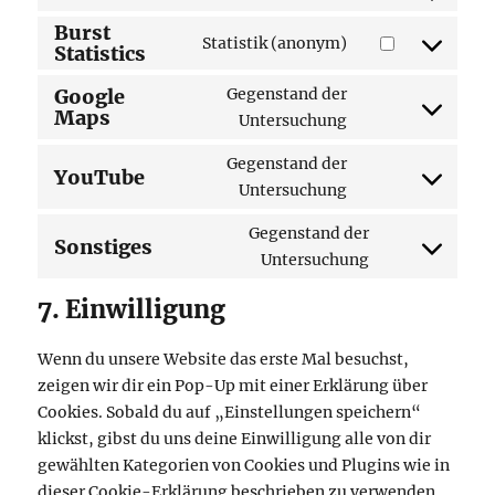
Consent
Burst
to
Statistik (anonym)
Statistics
Consent
service
to
wordpress
Google
Gegenstand der
service
Maps
Consent
Untersuchung
burst-
to
statistics
Gegenstand der
service
YouTube
Consent
Untersuchung
google-
to
maps
Gegenstand der
service
Sonstiges
Consent
Untersuchung
youtube
to
7. Einwilligung
service
sonstiges
Wenn du unsere Website das erste Mal besuchst,
zeigen wir dir ein Pop-Up mit einer Erklärung über
Cookies. Sobald du auf „Einstellungen speichern“
klickst, gibst du uns deine Einwilligung alle von dir
gewählten Kategorien von Cookies und Plugins wie in
dieser Cookie-Erklärung beschrieben zu verwenden.