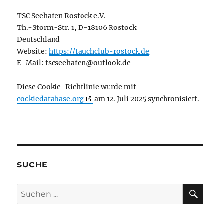
TSC Seehafen Rostock e.V.
Th.-Storm-Str. 1, D-18106 Rostock
Deutschland
Website:
https://tauchclub-rostock.de
E-Mail:
tscseehafen@
outlook.de
Diese Cookie-Richtlinie wurde mit
cookiedatabase.org
am 12. Juli 2025 synchronisiert.
SUCHE
SU
Suche
nach: