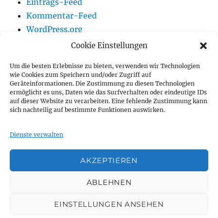
Eintrags-Feed
Kommentar-Feed
WordPress.org
Cookie Einstellungen
Um die besten Erlebnisse zu bieten, verwenden wir Technologien
Vereinsnews
wie Cookies zum Speichern und/oder Zugriff auf
Geräteinformationen. Die Zustimmung zu diesen Technologien
ermöglicht es uns, Daten wie das Surfverhalten oder eindeutige IDs
Wir auf Youtube
auf dieser Website zu verarbeiten. Eine fehlende Zustimmung kann
sich nachteilig auf bestimmte Funktionen auswirken.
Vorstand
Dienste verwalten
Impressum
AKZEPTIEREN
Vereinsnews
Wir
Vorstand
Impressum
ABLEHNEN
auf
EINSTELLUNGEN ANSEHEN
Youtube
TSC Seehafen Rostock e.V.
Datenschutzerklärung
Mit