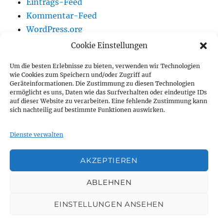
Eintrags-Feed
Kommentar-Feed
WordPress.org
Cookie Einstellungen
Um die besten Erlebnisse zu bieten, verwenden wir Technologien
Vereinsnews
wie Cookies zum Speichern und/oder Zugriff auf
Geräteinformationen. Die Zustimmung zu diesen Technologien
ermöglicht es uns, Daten wie das Surfverhalten oder eindeutige IDs
Wir auf Youtube
auf dieser Website zu verarbeiten. Eine fehlende Zustimmung kann
sich nachteilig auf bestimmte Funktionen auswirken.
Vorstand
Dienste verwalten
Impressum
AKZEPTIEREN
Vereinsnews
Wir
Vorstand
Impressum
ABLEHNEN
auf
EINSTELLUNGEN ANSEHEN
Youtube
TSC Seehafen Rostock e.V.
Datenschutzerklärung
Mit