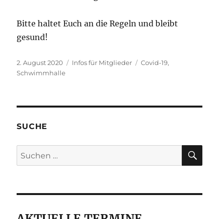
Bitte haltet Euch an die Regeln und bleibt
gesund!
Veröffentlicht
Kategorien
Schlagwörter
2. August 2020
Infos für Mitglieder
Covid-19
,
am
Schwimmhalle
SUCHE
SU
Suche
nach:
AKTUELLE TERMINE