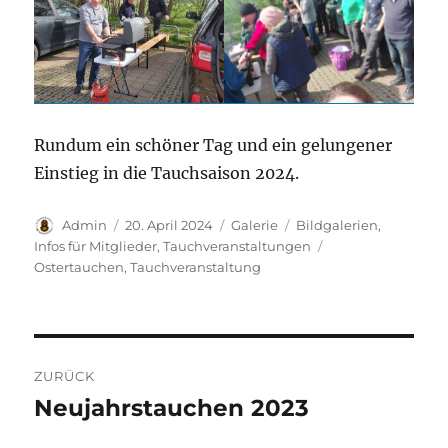
Rundum ein schöner Tag und ein gelungener
Einstieg in die Tauchsaison 2024.
Autor
Veröffentlicht
Format
Kategorien
Admin
20. April 2024
Galerie
Bildgalerien
,
am
Schlagwörter
Infos für Mitglieder
,
Tauchveranstaltungen
Ostertauchen
,
Tauchveranstaltung
Beitragsnavigation
ZURÜCK
Neujahrstauchen 2023
Vorheriger
Beitrag: