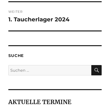
WEITER
1. Taucherlager 2024
Nächster
Beitrag:
SUCHE
SU
Suche
nach:
AKTUELLE TERMINE