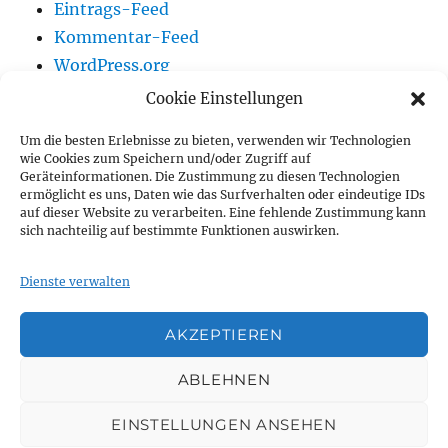
Eintrags-Feed
Kommentar-Feed
WordPress.org
Cookie Einstellungen
Um die besten Erlebnisse zu bieten, verwenden wir Technologien
Vereinsnews
wie Cookies zum Speichern und/oder Zugriff auf
Geräteinformationen. Die Zustimmung zu diesen Technologien
ermöglicht es uns, Daten wie das Surfverhalten oder eindeutige IDs
Wir auf Youtube
auf dieser Website zu verarbeiten. Eine fehlende Zustimmung kann
sich nachteilig auf bestimmte Funktionen auswirken.
Vorstand
Dienste verwalten
Impressum
AKZEPTIEREN
Vereinsnews
Wir
Vorstand
Impressum
ABLEHNEN
auf
EINSTELLUNGEN ANSEHEN
Youtube
TSC Seehafen Rostock e.V.
Datenschutzerklärung
Mit