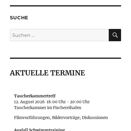
SUCHE
SU
Suche
nach:
AKTUELLE TERMINE
Taucherkammertreff
12. August 2026
18:00 Uhr
-
20:00 Uhr
Taucherkammer im Fischereihafen
Filmvorführungen, Bildervorträge, Diskussionen
Ausfall Schwimmtraining