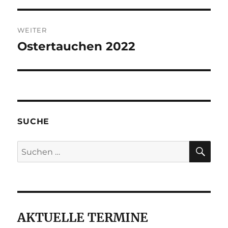
WEITER
Ostertauchen 2022
Nächster
Beitrag:
SUCHE
SU
Suche
nach:
AKTUELLE TERMINE