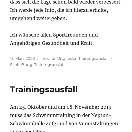
dass sich die Lage schon bald wieder verbessert.
Ich werde jede Info, die ich hierzu erhalte,
umgehend weitergeben.
Ich wünsche allen Sportfreunden und
Angehörigen Gesundheit und Kraft.
Veröffentlicht
Kategorien
Schlagwö
13. März 2020
Infos für Mitglieder
,
Trainingsausfall
am
Schließung
,
Trainingsausfall
Trainingsausfall
Am 25. Oktober und am 08. November 2019
muss das Schwimmtraining in der Neptun-
Schwimmhalle aufgrund von Veranstaltungen
leider ausfallen.