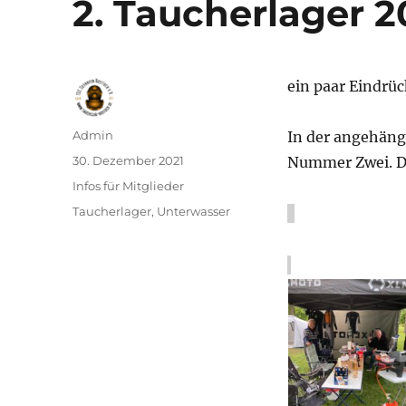
2. Taucherlager 2
ein paar Eindrü
Autor
Admin
In der angehängt
Veröffentlicht
30. Dezember 2021
Nummer Zwei. Da
am
Kategorien
Infos für Mitglieder
Schlagwörter
Taucherlager
,
Unterwasser