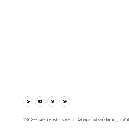
Vereinsnews
Wir
Vorstand
Impressum
auf
Youtube
TSC Seehafen Rostock e.V.
Datenschutzerklärung
Mit