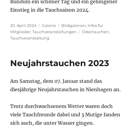
Rundum ein schöner Tag und ein gelungener
Einstieg in die Tauchsaison 2024.
Veröffentlicht
Format
Kategorien
20. April 2024
Galerie
Bildgalerien
,
Infos für
am
Schlagwörter
Mitglieder
,
Tauchveranstaltungen
Ostertauchen
,
Tauchveranstaltung
Neujahrstauchen 2023
Am Samstag, dem 07. Januar stand das
diesjährige Neujahrstauchen in Nienhagen an.
Trotz durchwachsenem Wetter waren doch
viele Tauchfreunde dabei und 3 Mutige fanden
sich auch, die unter Wasser gingen.