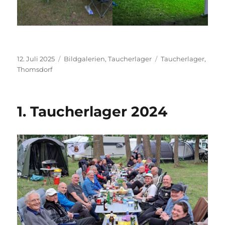
Veröffentlicht
Kategorien
Schlagwörter
12. Juli 2025
Bildgalerien
,
Taucherlager
Taucherlager
,
am
Thomsdorf
1. Taucherlager 2024