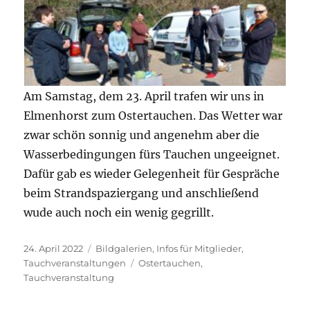
Am Samstag, dem 23. April trafen wir uns in
Elmenhorst zum Ostertauchen. Das Wetter war
zwar schön sonnig und angenehm aber die
Wasserbedingungen fürs Tauchen ungeeignet.
Dafür gab es wieder Gelegenheit für Gespräche
beim Strandspaziergang und anschließend
wude auch noch ein wenig gegrillt.
Veröffentlicht
Kategorien
24. April 2022
Bildgalerien
,
Infos für Mitglieder
,
am
Schlagwörter
Tauchveranstaltungen
Ostertauchen
,
Tauchveranstaltung