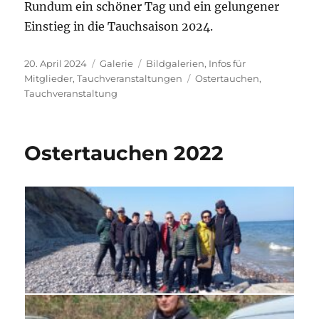
Rundum ein schöner Tag und ein gelungener
Einstieg in die Tauchsaison 2024.
Veröffentlicht
Format
Kategorien
20. April 2024
Galerie
Bildgalerien
,
Infos für
am
Schlagwörter
Mitglieder
,
Tauchveranstaltungen
Ostertauchen
,
Tauchveranstaltung
Ostertauchen 2022