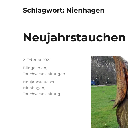
Schlagwort:
Nienhagen
Neujahrstauchen
Veröffentlicht
2. Februar 2020
am
Kategorien
Bildgalerien
,
Tauchveranstaltungen
Schlagwörter
Neujahrstauchen
,
Nienhagen
,
Tauchveranstaltung